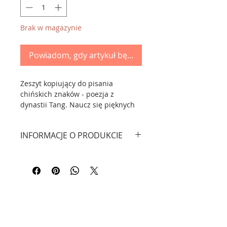
Brak w magazynie
Powiadom, gdy artykuł będzie dostępny
Zeszyt kopiujący do pisania
chińskich znaków - poezja z
dynastii Tang. Naucz się pięknych
znanych wierszy z dynastii Tang. W
środku znajdziesz znane poematy
INFORMACJE O PRODUKCIE
takie jak 静夜思 ("Myśli cichej nocy")
autorstwa 李白 (Li Bai).
Stron 46.
Okładka trochę inna niż na
Znaki pisane pisem Pang Zhonghua
zdjęciach (zmiana producenta).
- znanego współczesnego
Wymiary: 18 x 25,5 cm.
chińskiego kaligrafa.
Każda strona posiada 2 kalki.
Znakomita, kreatywna nauka i
zabawa dla dzieci i dorosłych.