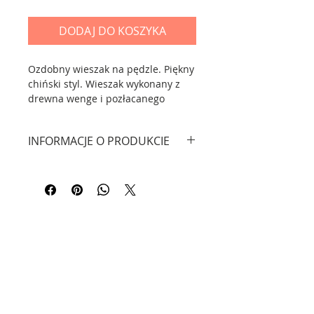
DODAJ DO KOSZYKA
Ozdobny wieszak na pędzle. Piękny
chiński styl. Wieszak wykonany z
drewna wenge i pozłacanego
metalu. Produkt Premium. Można
powiesić 9 pędzli.
INFORMACJE O PRODUKCIE
Wymiary: wysokość: 39 cm,
szerokość 34,8 cm. Materiał:
drewno (wenge), malowany metal.
Kontakt
Informacje - FAQ