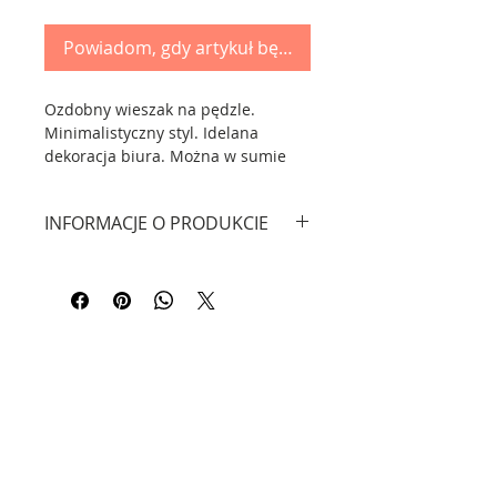
Powiadom, gdy artykuł będzie dostępny
Ozdobny wieszak na pędzle.
Minimalistyczny styl. Idelana
dekoracja biura. Można w sumie
powiesić 10 pędzli.
INFORMACJE O PRODUKCIE
Wymiary: wysokość: 36 cm,
szerokość 20 cm. Materiał: drewno,
materiał haczyków na pędzle:
plastik.
Kontakt
Informacje - FAQ