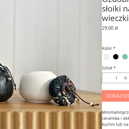
słoiki
wieczk
Cena
29,00 zł
Kolor
*
Sztuk
*
DODAJ DO
Minimalistycz
ceramika i de
kuchni lub na