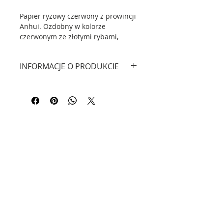
Papier ryżowy czerwony z prowincji
Anhui. Ozdobny w kolorze
czerwonym ze złotymi rybami,
idealny do ćwiczenia kaligrafii.
INFORMACJE O PRODUKCIE
Przeczytaj więcej o papierze Xuan:
Jaki rodzaj wybrać dla siebie?
Papier ryżowy z prowincji Anhui.
Wymiary 34 cm x 32,5 cm.
W opakowaniu 20 kartek.
CZY WIESZ, ŻE...?
Oryginalny papier ryżowy czyli
xuān zhǐ 宣纸 jest tradycyjnie
wyrabiany w prowincji Anhui, w
powiecie Jingxian, od czasów
dynastii Tang do czasów
Kontakt
współczesnych.
Informacje - FAQ
Polityka Prywatności