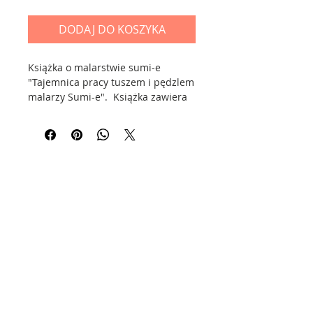
DODAJ DO KOSZYKA
Książka o malarstwie sumi-e
"Tajemnica pracy tuszem i pędzlem
malarzy Sumi-e". Książka zawiera
dużo ilustracji oraz porad.
Stron 88, miękka okładka, piękny
kredowy papier.
Wydawnictwo Beijing Arts and
Photography Publishing House, rok
wydania 2018 r.
Książka w j. chińskim.
Kontakt
CZY WIESZ, ŻE...?
Sumi-e czyli 水墨画 shuǐmòhuà to
Informacje - FAQ
sztuka malowania pędzlem tylko za
pomocą wody i czarnego
tuszu w różnych stężeniach
Polityka Prywatności
(czasami także używa się