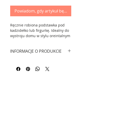
Powiadom, gdy artykuł będzie dostępny
Ręcznie robiona podstawka pod
kadzidełko lub firgurkę. Idealny do
wystroju domu w stylu oreintalnym
lub jako dekoracja zgodnie z
nurtem feng shui.
INFORMACJE O PRODUKCIE
CZY WIESZ, ŻE...?
Materiał: drewno wenge.
Kadzidełka czyli xiāng 香 są
Wymiary: wysokość 3,3 cm,
znane w Chinach od czasów
szerokość 12,5 cm, waga 90 g.
starożytnych. Używane są w celach
religijnych, aromaterapeutycznych
i w tradycyjnej chińskiej
medycynie. Występują w
kilku formach: podłużnych 线香,
okrągłych 盘香 i stożkowatych 塔香.
Kontakt
Do ich wyrobu używa się
naturalnych olejków.
Informacje - FAQ