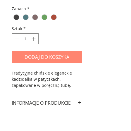
Zapach
*
Sztuk
*
DODAJ DO KOSZYKA
Tradycyjne chińskie eleganckie
kadzidełka w patyczkach,
zapakowane w poręczną tubę.
Każdy wariant to inny charakter
aromatu — od klasycznego,
INFORMACJE O PRODUKCIE
ciepłego sandałowca po ziołową
bylicę. Idealne do stworzenia
Waga: 20 g
klimatu w domu, podczas herbaty,
Ilość: ok. 30-35 kadzidełek (w każdej
pracy lub wieczornego wyciszenia.
tubie)