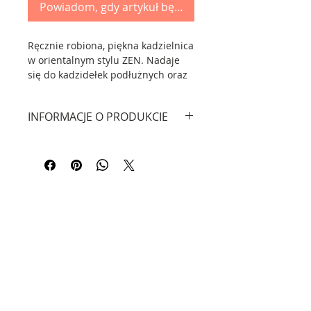
Powiadom, gdy artykuł będzie dostępny
Ręcznie robiona, piękna kadzielnica
w orientalnym stylu ZEN. Nadaje
się do kadzidełek podłużnych oraz
stożkowatych - idealna z naszymi
kadzidełkami dającymi efekt
INFORMACJE O PRODUKCIE
wodospadu. Zapakowana w
pudełko, idealna na prezent.
Materiał: Ceramika.
Wymiary: długość 29 cm, wysokość
7,5 cm.
CZY WIESZ, ŻE...?
Kadzidełka czyli xiāng 香 są
znane w Chinach od czasów
starożytnych. Używane są w celach
religijnych, aromaterapeutycznych
i w tradycyjnej chińskiej
Kontakt
medycynie. Występują w
kilku formach: podłużnych 线香,
Informacje - FAQ
okrągłych 盘香 i stożkowatych 塔香.
Do ich wyrobu używa się