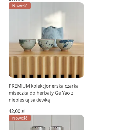
Nowość
PREMIUM kolekcjonerska czarka
miseczka do herbaty Ge Yao z
niebieską sakiewką
Cena
42,00 zł
Nowość