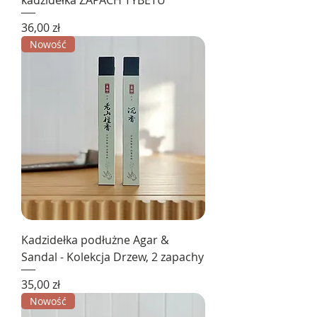
kadzidełka ZAPACH TYBETU
Cena
36,00 zł
Nowość
Kadzidełka podłużne Agar &
Sandal - Kolekcja Drzew, 2 zapachy
Cena
35,00 zł
Nowość