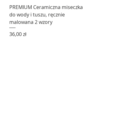
PREMIUM Ceramiczna miseczka
do wody i tuszu, ręcznie
malowana 2 wzory
Cena
36,00 zł
Nowość
Wachlarz chiński - do
samodzielnego malowania DIY