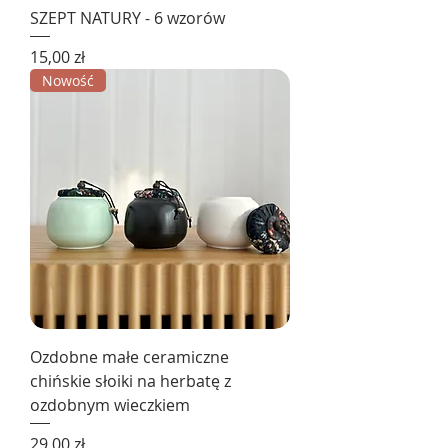
SZEPT NATURY - 6 wzorów
Cena
15,00 zł
Nowość
Ozdobne małe ceramiczne
chińskie słoiki na herbatę z
ozdobnym wieczkiem
Cena
29,00 zł