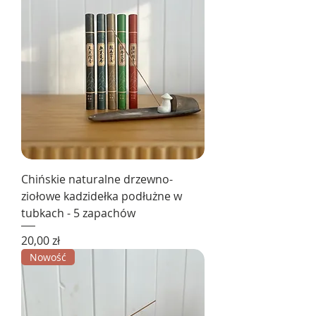
Chińskie naturalne drzewno-
ziołowe kadzidełka podłużne w
tubkach - 5 zapachów
Cena
20,00 zł
Nowość