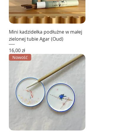
Mini kadzidełka podłużne w małej
zielonej tubie Agar (Oud)
Cena
16,00 zł
Nowość