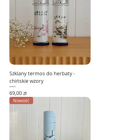
Szklany termos do herbaty -
chińskie wzory
Cena
69,00 zł
Nowość