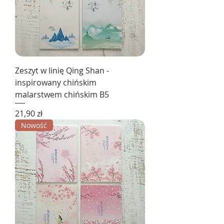
Zeszyt w linię Qing Shan -
inspirowany chińskim
malarstwem chińskim B5
Cena
21,90 zł
Nowość